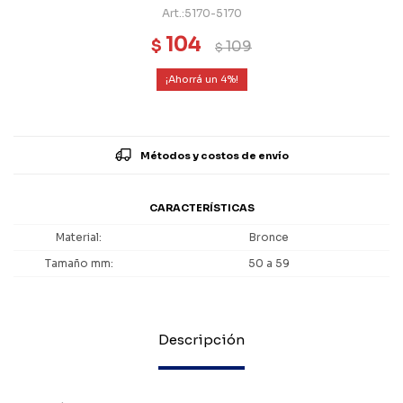
5170-5170
104
$
109
$
4
Métodos y costos de envío
CARACTERÍSTICAS
Material
Bronce
Tamaño mm
50 a 59
Descripción