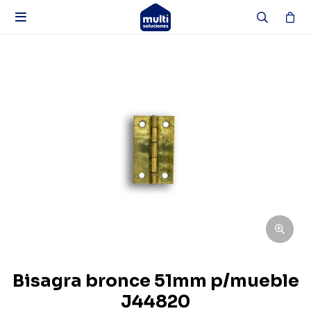

Bisagra bronce 51mm p/mueble
J44820