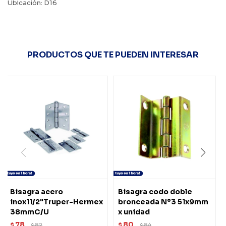
Ubicación: D16
PRODUCTOS QUE TE PUEDEN INTERESAR
Bisagra acero
Bisagra codo doble
inox11/2"Truper-Hermex
bronceada Nº3 51x9mm
38mmC/U
x unidad
78
80
$
82
$
84
$
$