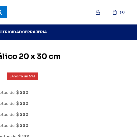
0
$
ECTRICIDAD
CERRAJERÍA
lico 20 x 30 cm
5
otas de
$ 220
otas de
$ 220
otas de
$ 220
otas de
$ 220
uotas de
$ 132