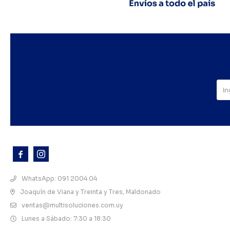



WhatsApp: 091 2004 04
Joaquín de Viana y Treinta y Tres, Maldonado
ventas@multisoluciones.com.uy
Lunes a Sábado: 7:30 a 18:30