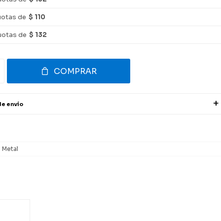
uotas de
$ 110
uotas de
$ 132
COMPRAR
de envío
Metal