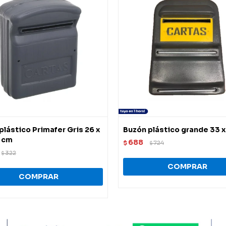
plástico Primafer Gris 26 x
Buzón plástico grande 33 x
3 cm
688
$
724
$
322
$