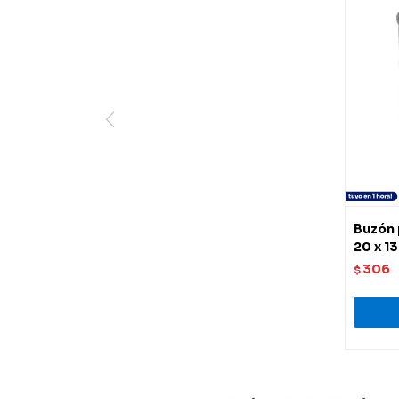
Buzón 
20 x 1
306
$