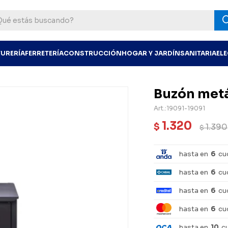
TURERÍA
FERRETERÍA
CONSTRUCCIÓN
HOGAR Y JARDÍN
SANITARIA
EL
Buzón metá
19091-19091
1.320
$
1.390
$
hasta en
6
cu
hasta en
6
cu
hasta en
6
cu
hasta en
6
cu
hasta en
10
c