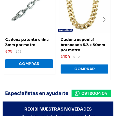
Cadena patente china
Cadena especial
3mm por metro
bronceada 3.3 x 30mm -
por metro
75
$
79
$
104
$
110
$
RECIBÍ NUESTRAS NOVEDADES