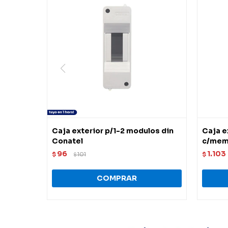
Caja exterior p/1-2 modulos din
Caja e
Conatel
c/memb
96
1.103
$
101
$
$