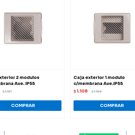
xterior 2 modulos
Caja exterior 1 modulo
rana Ave. IP55
c/membrana Ave.IP55
1.108
1.161
$
1.166
$
$