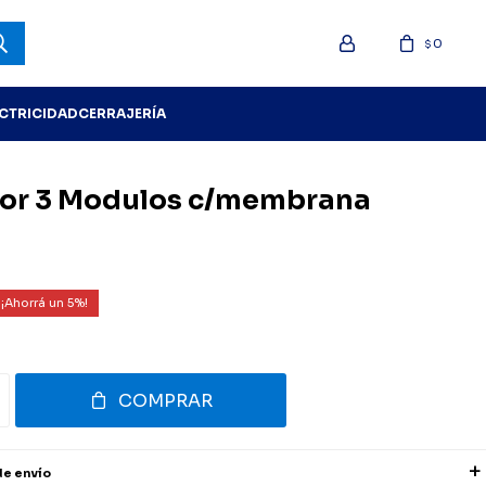
0
$
ECTRICIDAD
CERRAJERÍA
ior 3 Modulos c/membrana
5
COMPRAR
de envío