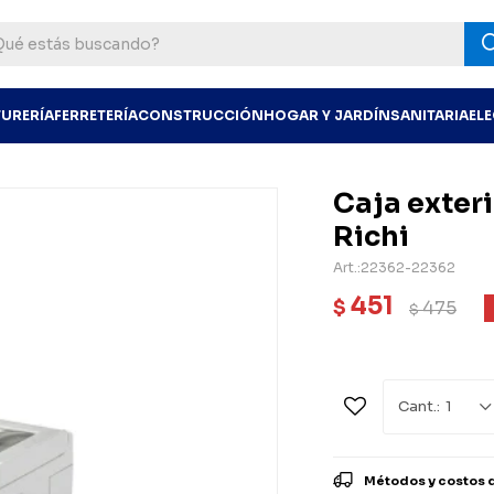
TURERÍA
FERRETERÍA
CONSTRUCCIÓN
HOGAR Y JARDÍN
SANITARIA
EL
Caja exter
Richi
22362-22362
451
$
475
$
1
Métodos y costos 