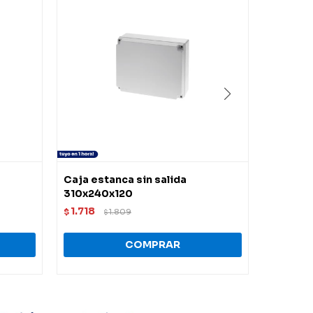
Caja estanca sin salida
Caja ex
310x240x120
c/membr
1.718
1.882
$
1.809
$
$