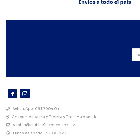



WhatsApp: 091 2004 04
Joaquín de Viana y Treinta y Tres, Maldonado
ventas@multisoluciones.com.uy
Lunes a Sábado: 7:30 a 18:30