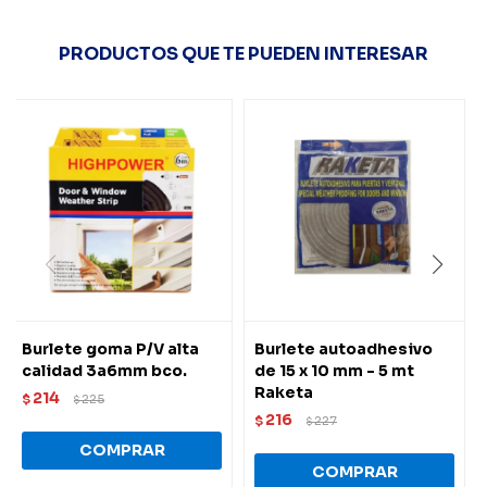
PRODUCTOS QUE TE PUEDEN INTERESAR
Burlete goma P/V alta
Burlete autoadhesivo
calidad 3a6mm bco.
de 15 x 10 mm - 5 mt
Raketa
214
$
225
$
216
$
227
$