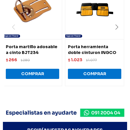
Porta martillo adosable
Porta herramienta
a cinto BJT234
doble cinturon INGCO
266
1.023
$
280
$
1.077
$
$