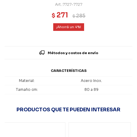
7727-7727
271
$
285
$
4
Métodos y costos de envío
CARACTERÍSTICAS
Material
Acero Inox.
Tamaño cm
80 a 89
PRODUCTOS QUE TE PUEDEN INTERESAR