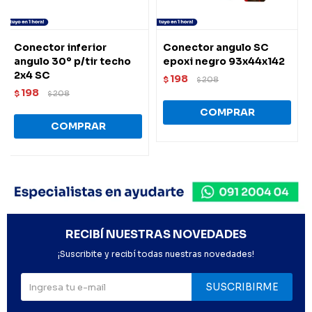
Conector inferior
Conector angulo SC
angulo 30º p/tir techo
epoxi negro 93x44x142
2x4 SC
198
$
208
$
198
$
208
$
RECIBÍ NUESTRAS NOVEDADES
¡Suscribite y recibí todas nuestras novedades!
SUSCRIBIRME