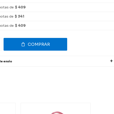
uotas de
$ 409
uotas de
$ 341
uotas de
$ 409
COMPRAR
de envío