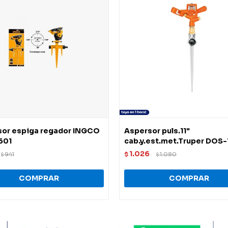
sor espiga regador INGCO
Aspersor puls.11"
601
cab.y.est.met.Truper DOS-
1.026
941
$
1.080
$
$