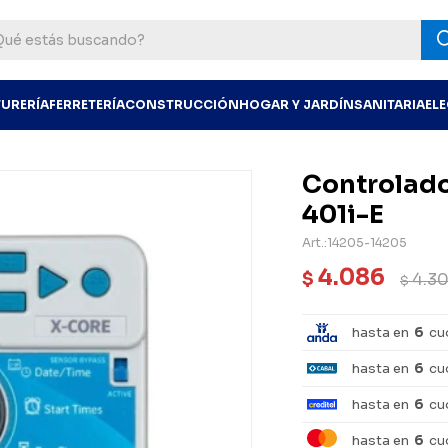
TURERÍA
FERRETERÍA
CONSTRUCCIÓN
HOGAR Y JARDÍN
SANITARIA
EL
Controlado
401i-E
14205-14205
4.086
$
4.30
$
hasta en
6
cu
hasta en
6
cu
hasta en
6
cu
hasta en
6
cu