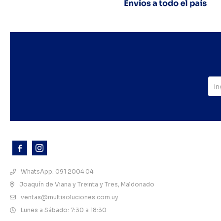



WhatsApp: 091 2004 04
Joaquín de Viana y Treinta y Tres, Maldonado
ventas@multisoluciones.com.uy
Lunes a Sábado: 7:30 a 18:30