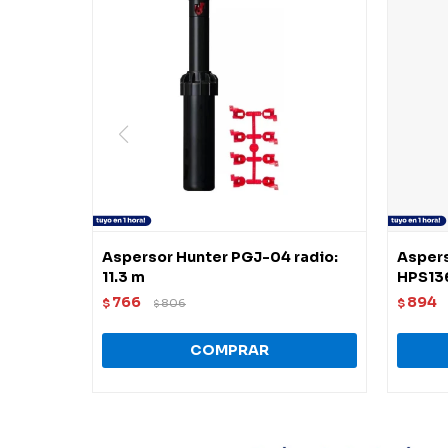
Aspersor Hunter PGJ-04 radio:
Asper
11.3 m
HPS13
766
894
$
806
$
$