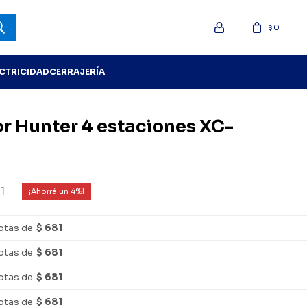
0
$
ECTRICIDAD
CERRAJERÍA
r Hunter 4 estaciones XC-
1
4
otas de
$ 681
otas de
$ 681
otas de
$ 681
otas de
$ 681