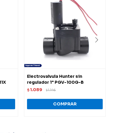
Electrovalvula Hunter sin
Control
11X
regulador 1" PGV-100G-B
XC-01i-
1.089
4.697
$
1.146
$
$