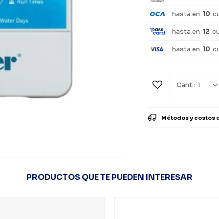
hasta en
10
c
hasta en
12
c
hasta en
10
c
1
Métodos y costos 
PRODUCTOS QUE TE PUEDEN INTERESAR