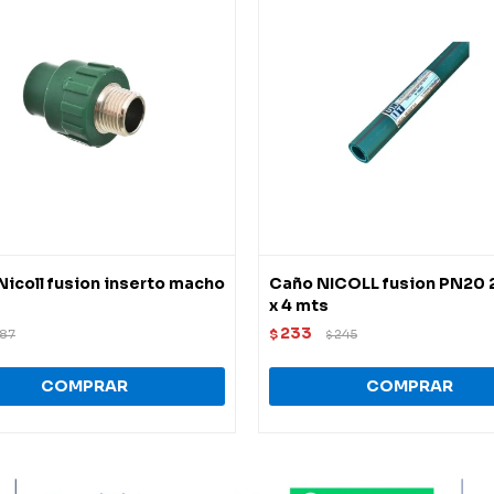
Nicoll fusion inserto macho
Caño NICOLL fusion PN20
x 4 mts
233
87
$
245
$