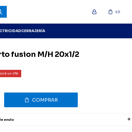
0
$
ECTRICIDAD
CERRAJERÍA
rto fusion M/H 20x1/2
4
COMPRAR
de envío