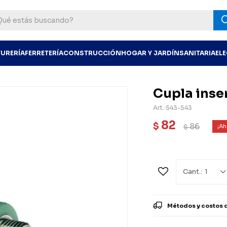
TURERÍA
FERRETERÍA
CONSTRUCCIÓN
HOGAR Y JARDÍN
SANITARIA
EL
Cupla inse
543-543
82
$
86
$
1
Métodos y costos 