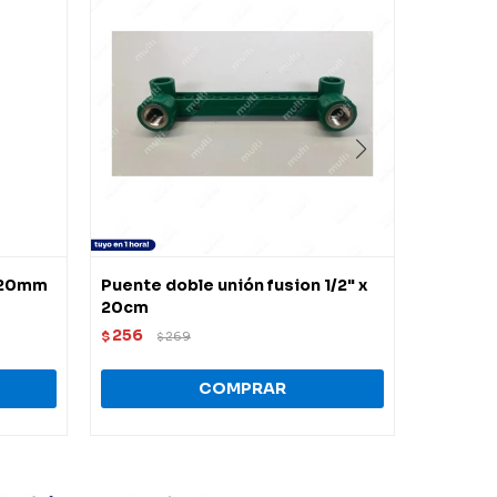
 20mm
Puente doble unión fusion 1/2" x
Caño fu
20cm
mt
256
302
$
269
$
$
$