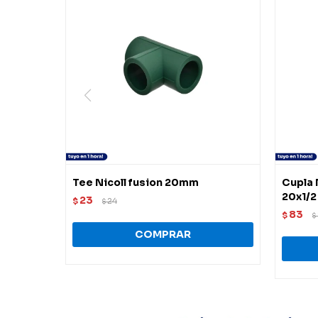
Tee Nicoll fusion 20mm
Cupla 
20x1/2
23
$
24
$
83
$
$