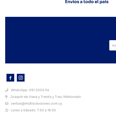



WhatsApp: 091 2004 04
Joaquín de Viana y Treinta y Tres, Maldonado
ventas@multisoluciones.com.uy
Lunes a Sábado: 7:30 a 18:30