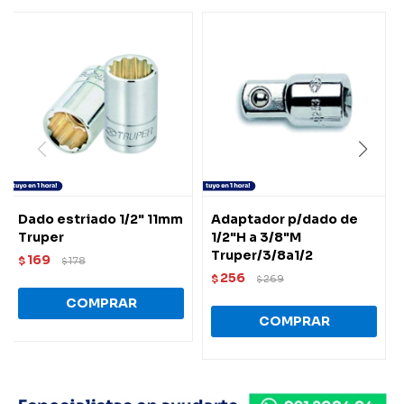
Dado estriado 1/2" 11mm
Adaptador p/dado de
Truper
1/2"H a 3/8"M
Truper/3/8a1/2
169
$
178
$
256
$
269
$