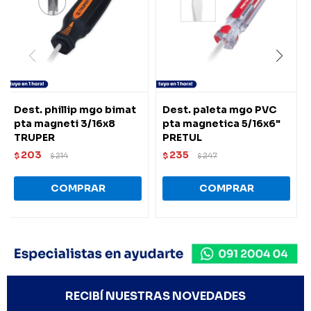
Dest. phillip mgo bimat
Dest. paleta mgo PVC
pta magneti 3/16x8
pta magnetica 5/16x6"
TRUPER
PRETUL
203
235
$
214
$
247
$
$
RECIBÍ NUESTRAS NOVEDADES