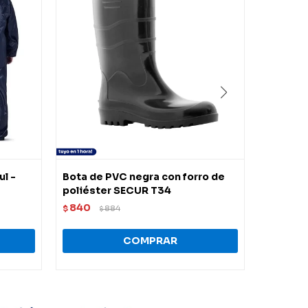
ul -
Bota de PVC negra con forro de
Bota de
poliéster SECUR T34
poliést
840
840
$
884
$
$
$