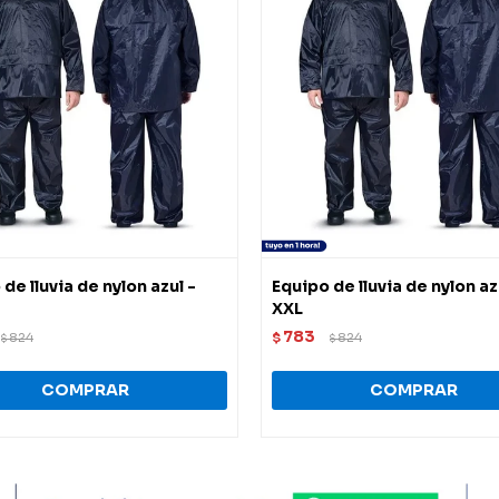
de lluvia de nylon azul -
Equipo de lluvia de nylon az
XXL
783
824
$
824
$
$