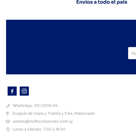



WhatsApp: 091 2004 04
Joaquín de Viana y Treinta y Tres, Maldonado
ventas@multisoluciones.com.uy
Lunes a Sábado: 7:30 a 18:30