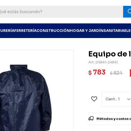
TURERÍA
FERRETERÍA
CONSTRUCCIÓN
HOGAR Y JARDÍN
SANITARIA
EL
Equipo de l
24841-24841
783
$
824
$
1
Métodos y costos 