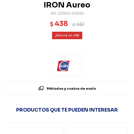
IRON Aureo
22933-22933
438
$
461
$
4
Métodos y costos de envío
PRODUCTOS QUE TE PUEDEN INTERESAR