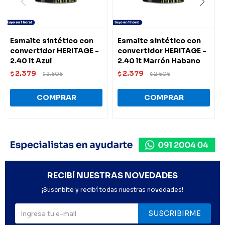
Esmalte sintético con
Esmalte sintético con
convertidor HERITAGE -
convertidor HERITAGE -
2.40 lt Azul
2.40 lt Marrón Habano
2.379
2.379
$
2.505
$
2.505
$
$
RECIBÍ NUESTRAS NOVEDADES
¡Suscribite y recibí todas nuestras novedades!
SUSCRIBIRME