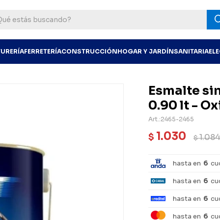
TURERÍA
FERRETERÍA
CONSTRUCCIÓN
HOGAR Y JARDÍN
SANITARIA
EL
Esmalte si
0.90 lt - O
2465-2465
1.030
$
1.08
$
hasta en
6
cu
hasta en
6
cu
hasta en
6
cu
hasta en
6
cu