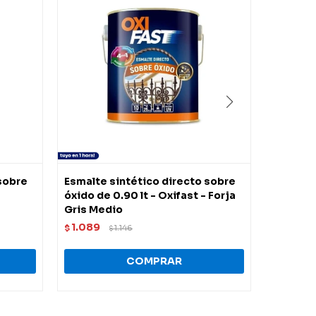
sobre
Esmalte sintético directo sobre
Esmalte
óxido de 0.90 lt - Oxifast - Forja
óxido de
Gris Medio
Grafito 
1.089
1.089
$
1.146
$
$