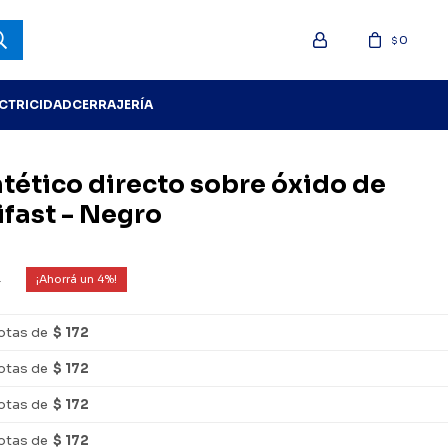
0
$
ECTRICIDAD
CERRAJERÍA
ntético directo sobre óxido de
xifast - Negro
4
4
otas de
$ 172
otas de
$ 172
otas de
$ 172
otas de
$ 172