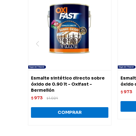
Esmalte sintético directo sobre
Esmalt
óxido de 0.90 lt - Oxifast -
óxido 
Bermellón
973
$
973
$
1.024
$