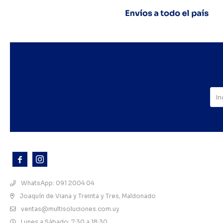



WhatsApp: 091 2004 04
Joaquín de Viana y Treinta y Tres, Maldonado
ventas@multisoluciones.com.uy
Lunes a Sábado: 7:30 a 18:30