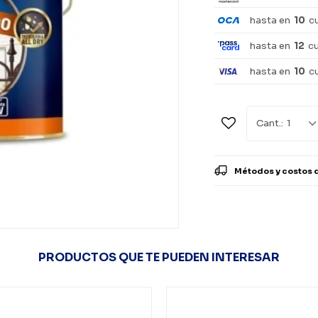
hasta en
10
c
hasta en
12
c
hasta en
10
c
1
Métodos y costos 
PRODUCTOS QUE TE PUEDEN INTERESAR