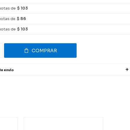
uotas de
$ 103
uotas de
$ 86
uotas de
$ 103
COMPRAR
de envío