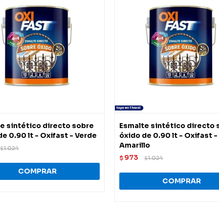
e sintético directo sobre
Esmalte sintético directo 
de 0.90 lt - Oxifast - Verde
óxido de 0.90 lt - Oxifast -
Amarillo
1.024
$
973
$
1.024
$