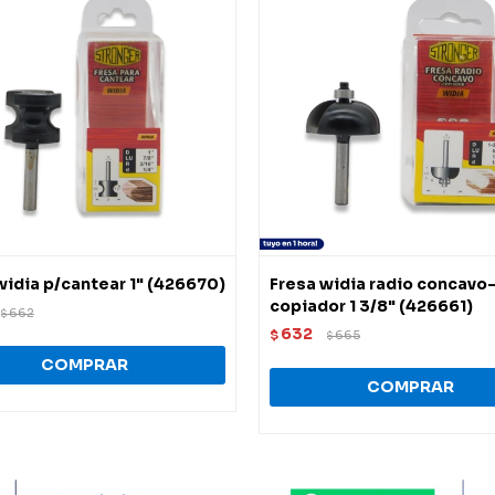
widia p/cantear 1" (426670)
Fresa widia radio concavo
copiador 1 3/8" (426661)
662
$
632
$
665
$