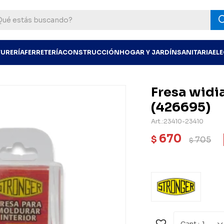
TURERÍA
FERRETERÍA
CONSTRUCCIÓN
HOGAR Y JARDÍN
SANITARIA
EL
Fresa widia
(426695)
23410-23410
670
$
705
$
1