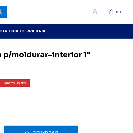
0
$
ECTRICIDAD
CERRAJERÍA
 p/moldurar-interior 1"
4