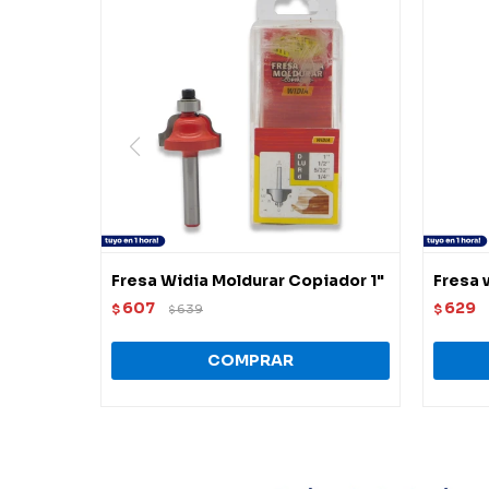
Fresa Widia Moldurar Copiador 1"
Fresa 
607
629
$
639
$
$