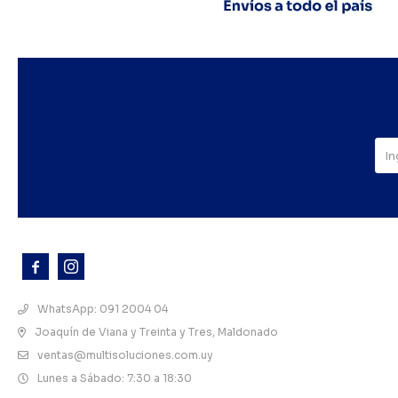



WhatsApp: 091 2004 04
Joaquín de Viana y Treinta y Tres, Maldonado
ventas@multisoluciones.com.uy
Lunes a Sábado: 7:30 a 18:30