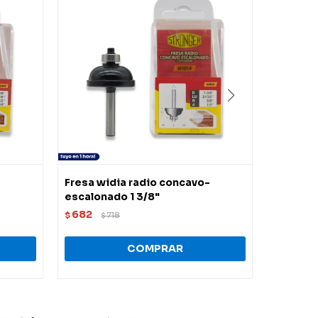
-
Fresa widia radio concavo-
Fresa W
escalonado 1 3/8"
(405127
682
688
$
718
$
$
$