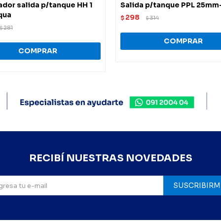
dor salida p/tanque HH 1
Salida p/tanque PPL 25mm-
iqua
298
$
314
$
281
$
RECIBÍ NUESTRAS NOVEDADES
SUSCRIBIRM