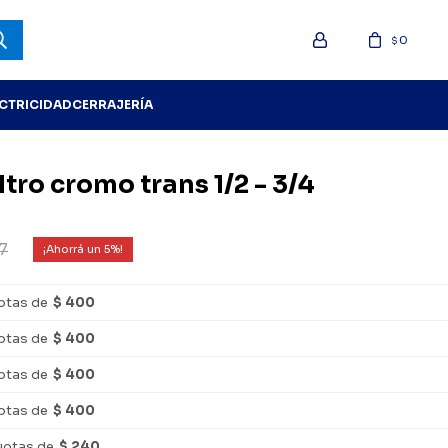
0
$
ECTRICIDAD
CERRAJERÍA
ltro cromo trans 1/2 - 3/4
7
5
otas de
$ 400
otas de
$ 400
otas de
$ 400
otas de
$ 400
uotas de
$ 240