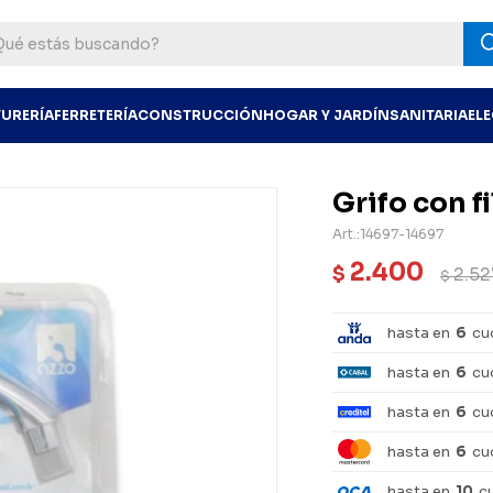
TURERÍA
FERRETERÍA
CONSTRUCCIÓN
HOGAR Y JARDÍN
SANITARIA
EL
Grifo con fi
14697-14697
2.400
$
2.52
$
hasta en
6
cu
hasta en
6
cu
hasta en
6
cu
hasta en
6
cu
hasta en
10
c