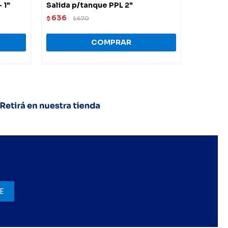
 1"
Salida p/tanque PPL 2"
636
$
670
$
E