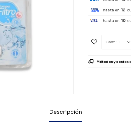
hasta en
12
c
hasta en
10
c
1
Métodos y costos 
Descripción