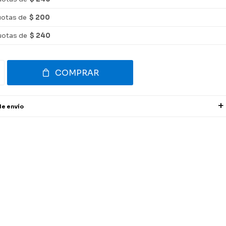
uotas de
$ 200
uotas de
$ 240
COMPRAR
de envío