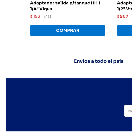
Adaptador salida p/tanque HH 1
Adapta
1/4" Viqua
1/2" V
153
267
$
161
$
$