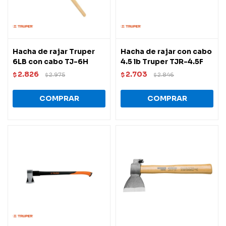
Hacha de rajar Truper
Hacha de rajar con cabo
6LB con cabo TJ-6H
4.5 lb Truper TJR-4.5F
2.826
2.703
$
2.975
$
2.846
$
$