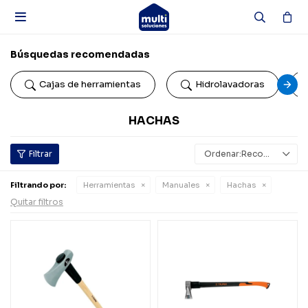

Búsquedas recomendadas
Cajas de herramientas
Hidrolavadoras
HACHAS
Recomendados
Filtrando por:
Herramientas
Manuales
Hachas
Quitar filtros