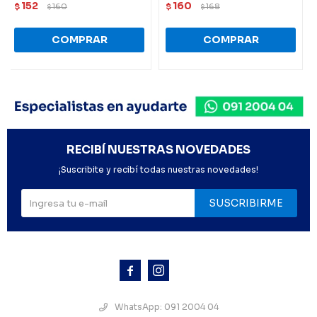
152
160
$
160
$
168
$
$
RECIBÍ NUESTRAS NOVEDADES
¡Suscribite y recibí todas nuestras novedades!
SUSCRIBIRME



WhatsApp: 091 2004 04