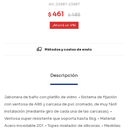
23987-23987
461
$
485
$
4
Métodos y costos de envío
Descripción
Jabonera de baño con platillo de vidrio. • Sistema de fijación
con ventosa de ABS y carcasa de pvc cromado, de muy fácil
instalación (mediante giro de cada una de las carcasas). •
Ventosa super resistente que soporta hasta 5kg. • Material:
Acero inoxidable 201. • Topes nivelador de siliconas. • Medidas: