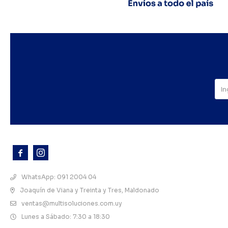



WhatsApp: 091 2004 04
Joaquín de Viana y Treinta y Tres, Maldonado
ventas@multisoluciones.com.uy
Lunes a Sábado: 7:30 a 18:30