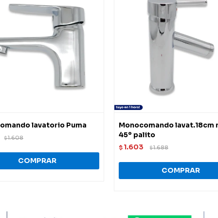
omando lavatorio Puma
Monocomando lavat.18cm 
45º palito
1.608
$
1.603
$
1.688
$