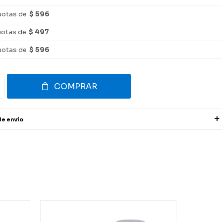
uotas de
$ 596
uotas de
$ 497
uotas de
$ 596
COMPRAR
de envío