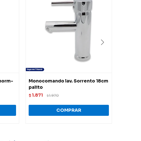
norm-
Monocomando lav. Sorrento 18cm
Monocom
palito
bajo
1.871
2.406
$
1.970
$
$