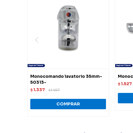
Monocomando lavatorio 35mm-
Monoc
50313-
1.527
$
1.337
$
1.407
$