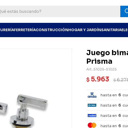
TURERÍA
FERRETERÍA
CONSTRUCCIÓN
HOGAR Y JARDÍN
SANITARIA
EL
Juego bima
Prisma
51025-51025
5.963
$
6.27
$
hasta en
6
cu
hasta en
6
cu
hasta en
6
cu
hasta en
6
cu