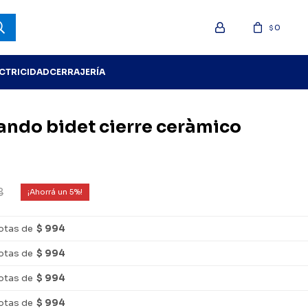
0
$
ECTRICIDAD
CERRAJERÍA
ndo bidet cierre ceràmico
8
5
otas de
$ 994
otas de
$ 994
otas de
$ 994
otas de
$ 994