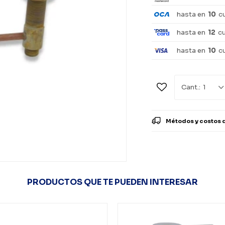
hasta en
10
c
hasta en
12
c
hasta en
10
c
1
Métodos y costos 
PRODUCTOS QUE TE PUEDEN INTERESAR