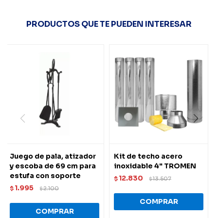
PRODUCTOS QUE TE PUEDEN INTERESAR
Juego de pala, atizador
Kit de techo acero
y escoba de 69 cm para
inoxidable 4" TROMEN
estufa con soporte
12.830
$
13.507
$
1.995
$
2.100
$