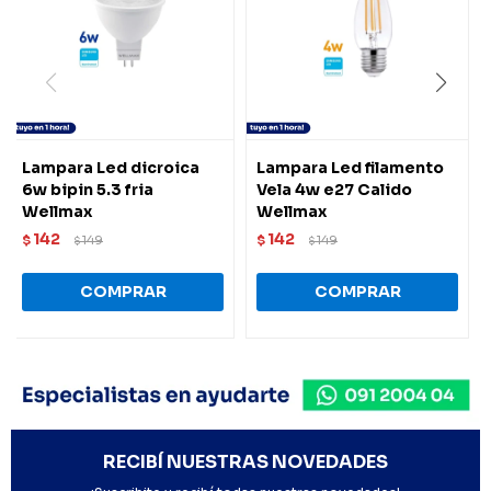
Lampara Led dicroica
Lampara Led filamento
6w bipin 5.3 fria
Vela 4w e27 Calido
Wellmax
Wellmax
142
142
$
149
$
149
$
$
RECIBÍ NUESTRAS NOVEDADES