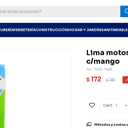
TURERÍA
FERRETERÍA
CONSTRUCCIÓN
HOGAR Y JARDÍN
SANITARIA
EL
Lima motos
c/mango
7426-7426
172
$
181
$
1
Métodos y costos 