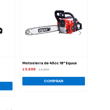
c
Motosierra de 45cc 18" Equus
Motosie
3.698
5.040
$
3.893
$
$