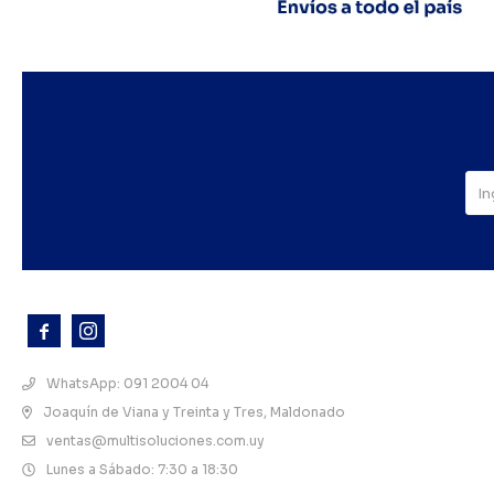



WhatsApp: 091 2004 04
Joaquín de Viana y Treinta y Tres, Maldonado
ventas@multisoluciones.com.uy
Lunes a Sábado: 7:30 a 18:30