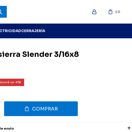
0
$
ECTRICIDAD
CERRAJERÍA
ierra Slender 3/16x8
4
COMPRAR
de envío