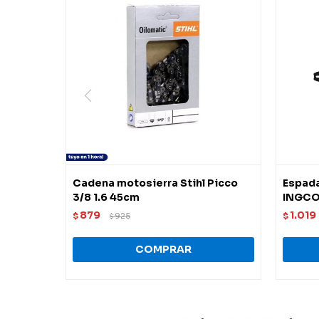
Cadena motosierra Stihl Picco
Espada
3/8 1.6 45cm
INGC
879
1.019
$
925
$
$