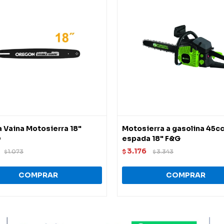
 Vaina Motosierra 18"
Motosierra a gasolina 45c
O
espada 18" F&G
3.176
1.073
$
3.343
$
$