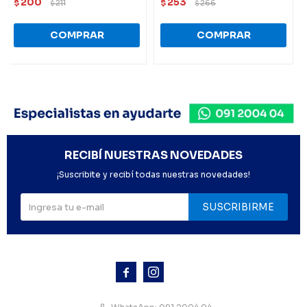
200
253
$
211
$
266
$
$
RECIBÍ NUESTRAS NOVEDADES
¡Suscribite y recibí todas nuestras novedades!
SUSCRIBIRME


