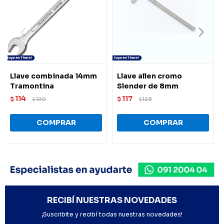
Llave combinada 14mm
Llave allen cromo
Tramontina
Slender de 8mm
114
117
$
120
$
123
$
$
RECIBÍ NUESTRAS NOVEDADES
¡Suscribite y recibí todas nuestras novedades!