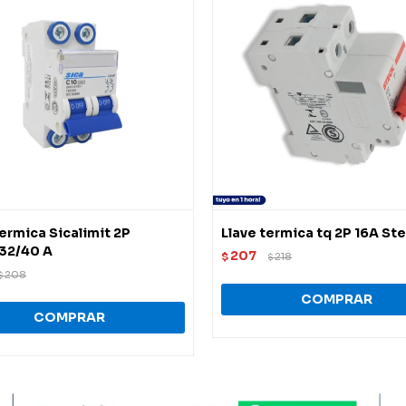
termica Sicalimit 2P
Llave termica tq 2P 16A St
32/40 A
207
$
218
$
208
$