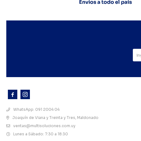



WhatsApp: 091 2004 04
Joaquín de Viana y Treinta y Tres, Maldonado
ventas@multisoluciones.com.uy
Lunes a Sábado: 7:30 a 18:30