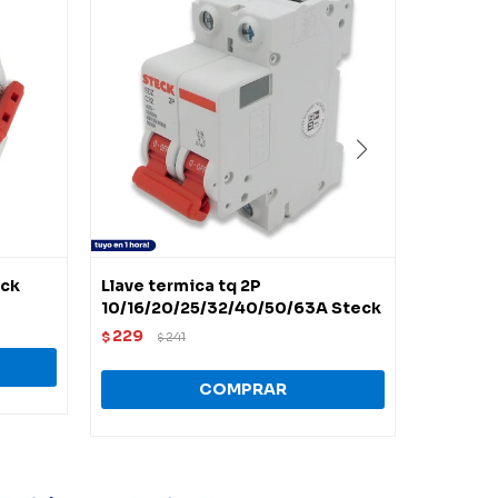
eck
Llave termica tq 2P
Disyunto
10/16/20/25/32/40/50/63A Steck
amp.
229
267
$
241
$
$
$