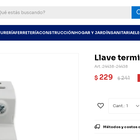
TURERÍA
FERRETERÍA
CONSTRUCCIÓN
HOGAR Y JARDÍN
SANITARIA
EL
Llave termi
24438-24438
229
$
241
$
1
Métodos y costos 