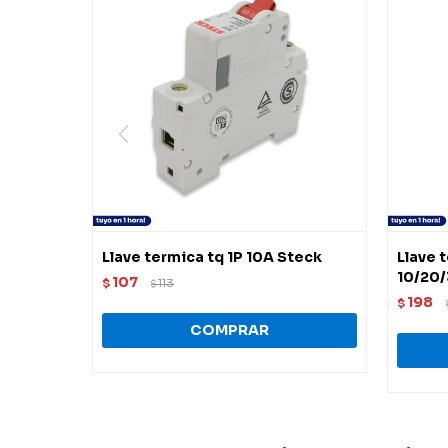
Llave termica tq 1P 10A Steck
Llave 
10/20/
107
$
113
$
198
$