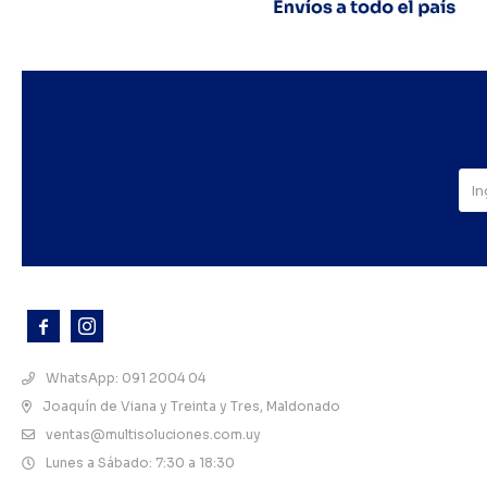



WhatsApp: 091 2004 04
Joaquín de Viana y Treinta y Tres, Maldonado
ventas@multisoluciones.com.uy
Lunes a Sábado: 7:30 a 18:30