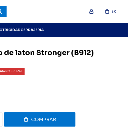
0
$
ECTRICIDAD
CERRAJERÍA
o de laton Stronger (B912)
5
COMPRAR