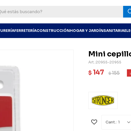
TURERÍA
FERRETERÍA
CONSTRUCCIÓN
HOGAR Y JARDÍN
SANITARIA
EL
Mini cepill
20955-20955
147
$
155
$
1