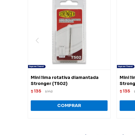
Mini lima rotativa diamantada
Mini l
Stronger (T502)
Strong
135
135
$
142
$
$