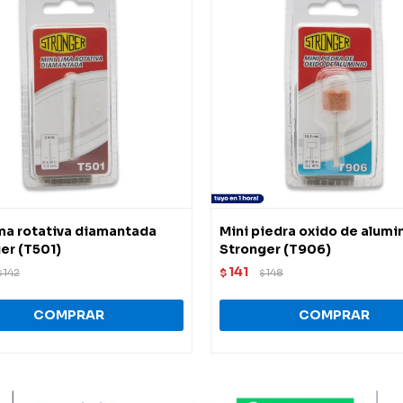
ima rotativa diamantada
Mini piedra oxido de alumi
er (T501)
Stronger (T906)
141
142
$
148
$
$