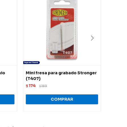
nio
Mini fresa para grabado Stronger
Mini li
(T407)
Stronge
174
199
$
183
$
$
$