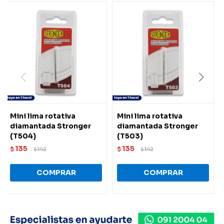
Mini lima rotativa
Mini lima rotativa
diamantada Stronger
diamantada Stronger
(T504)
(T503)
135
135
$
142
$
142
$
$