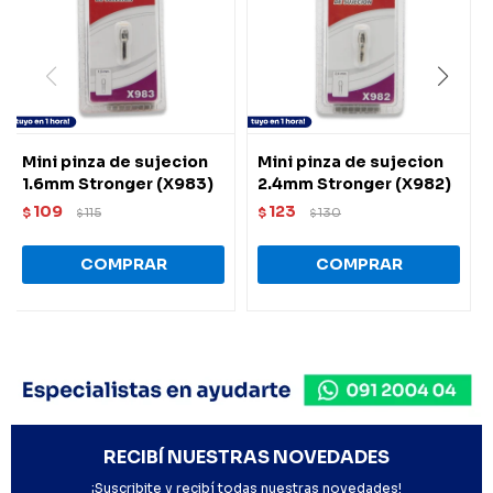
Mini pinza de sujecion
Mini pinza de sujecion
1.6mm Stronger (X983)
2.4mm Stronger (X982)
109
123
$
115
$
130
$
$
RECIBÍ NUESTRAS NOVEDADES
¡Suscribite y recibí todas nuestras novedades!