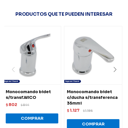
PRODUCTOS QUE TE PUEDEN INTERESAR
Monocomando bidet
Monocomando bidet
s/transf.WICO
c/ducha s/transferenca
35mmi
802
$
844
$
1.127
$
1.186
$