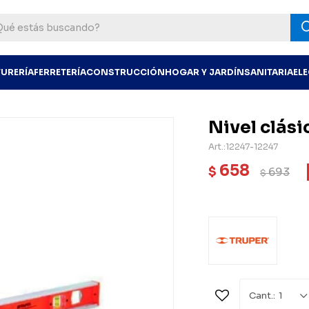
TURERÍA
FERRETERÍA
CONSTRUCCIÓN
HOGAR Y JARDÍN
SANITARIA
EL
Nivel clási
12247-12247
658
$
693
$
1