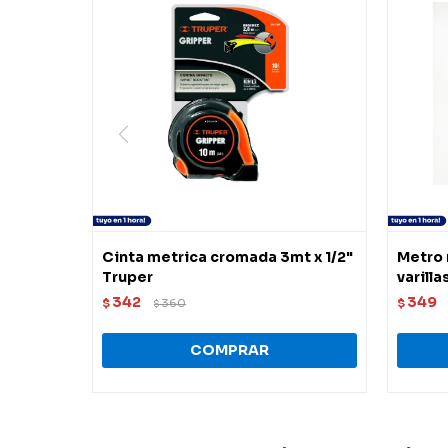
Cinta metrica cromada 3mt x 1/2"
Metro 
Truper
varill
342
349
$
360
$
$