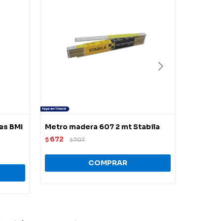
las BMI
Metro madera 607 2 mt Stabila
Cinta m
Truper
672
$
707
$
673
$
$