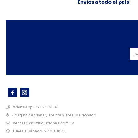



WhatsApp: 091 2004 04
Joaquín de Viana y Treinta y Tres, Maldonado
ventas@multisoluciones.com.uy
Lunes a Sábado: 7:30 a 18:30