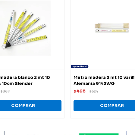
madera blanco 2 mt 10
Metro madera 2 mt 10 varil
as 10cm Slender
Alemania 9142WG
498
367
$
524
$
$