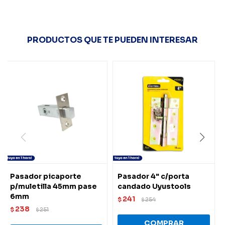
PRODUCTOS QUE TE PUEDEN INTERESAR
Pasador picaporte
Pasador 4" c/porta
p/muletilla 45mm pase
candado Uyustools
6mm
241
$
254
$
238
$
251
$