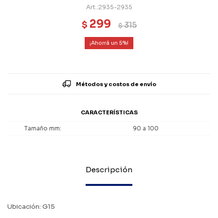
2935-2935
299
$
315
$
5
Métodos y costos de envío
CARACTERÍSTICAS
Tamaño mm
90 a 100
Descripción
Ubicación: G15