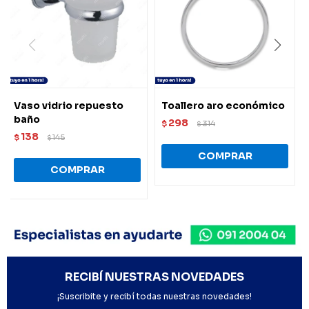
Vaso vidrio repuesto
Toallero aro económico
baño
298
$
314
$
138
$
145
$
RECIBÍ NUESTRAS NOVEDADES
¡Suscribite y recibí todas nuestras novedades!