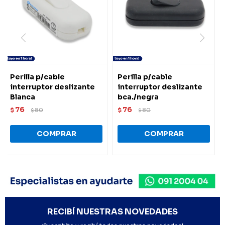
Perilla p/cable
Perilla p/cable
interruptor deslizante
interruptor deslizante
Blanca
bca./negra
76
76
$
80
$
80
$
$
RECIBÍ NUESTRAS NOVEDADES