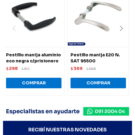
Pestillo manija aluminio
Pestillo manija E20 N.
eco negra c/prisionero
SAT 95500
298
369
$
314
$
388
$
$
RECIBÍ NUESTRAS NOVEDADES