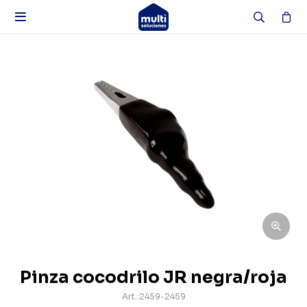

Pinza cocodrilo JR negra/roja
2459-2459