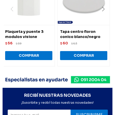
Plaqueta y puente 3
Tapa centro floron
modulos visione
conico blanco/negro
56
60
$
59
$
63
$
$
RECIBÍ NUESTRAS NOVEDADES
¡Suscribite y recibí todas nuestras novedades!
SUSCRIBIRME