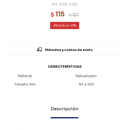
2125-2125
115
$
121
$
4
Métodos y costos de envío
CARACTERÍSTICAS
Material
Galvanizado
Tamaño mm
90 a 100
Descripción