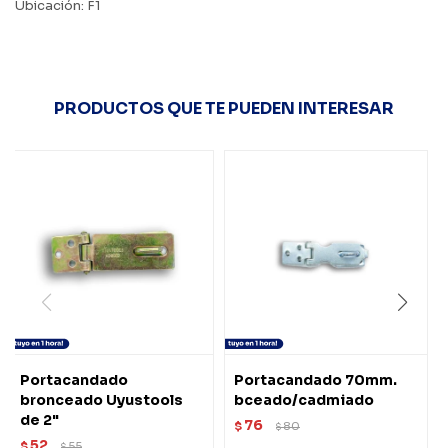
Ubicación: F1
PRODUCTOS QUE TE PUEDEN INTERESAR
Portacandado
Portacandado 70mm.
bronceado Uyustools
bceado/cadmiado
de 2"
76
$
80
$
52
$
55
$