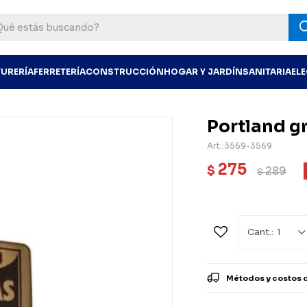
TURERÍA
FERRETERÍA
CONSTRUCCIÓN
HOGAR Y JARDÍN
SANITARIA
EL
Portland gr
3569-3569
275
$
289
$
1
Métodos y costos 