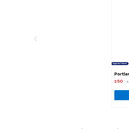
Portla
50
$
$