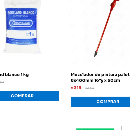
nd blanco 1 kg
Mezclador de pintura pale
8x400mm 16"y x 60cm
53
313
$
330
$