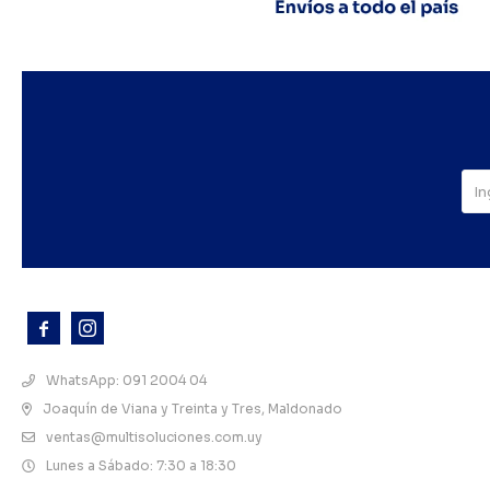



WhatsApp: 091 2004 04
Joaquín de Viana y Treinta y Tres, Maldonado
ventas@multisoluciones.com.uy
Lunes a Sábado: 7:30 a 18:30