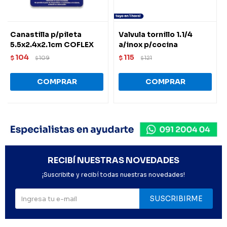
Canastilla p/pileta
Valvula tornillo 1.1/4
5.5x2.4x2.1cm COFLEX
a/inox p/cocina
104
115
$
109
$
121
$
$
RECIBÍ NUESTRAS NOVEDADES
¡Suscribite y recibí todas nuestras novedades!
SUSCRIBIRME