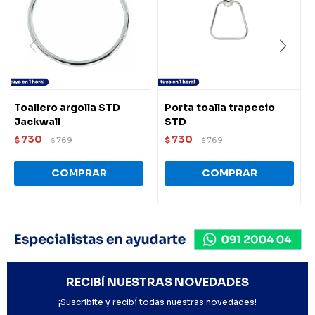
Toallero argolla STD
Porta toalla trapecio
Jackwall
STD
730
730
$
769
$
769
$
$
RECIBÍ NUESTRAS NOVEDADES
¡Suscribite y recibí todas nuestras novedades!