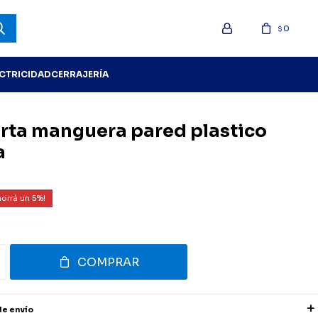
0
$
ECTRICIDAD
CERRAJERÍA
rta manguera pared plastico
a
5
COMPRAR
de envío