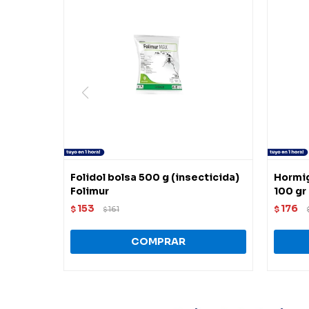
Folidol bolsa 500 g (insecticida)
Hormig
Folimur
100 gr
153
176
$
161
$
$