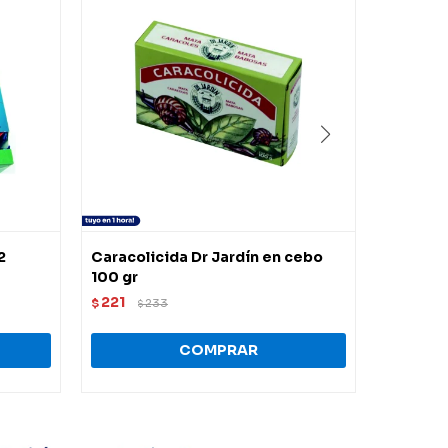
2
Caracolicida Dr Jardín en cebo
Jimo gas
100 gr
246
$
$
221
$
233
$