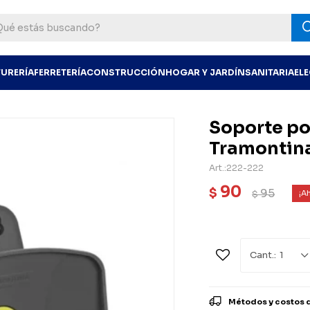
TURERÍA
FERRETERÍA
CONSTRUCCIÓN
HOGAR Y JARDÍN
SANITARIA
EL
Soporte po
Tramontin
222-222
90
$
95
$
1
Métodos y costos 