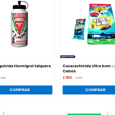
uicida Hormigrol talquera
Cucarachicida Ultra bom - 
Cebos
180
185
$
189
$
$