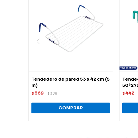
Tendedero de pared 53 x 42 cm (5
Tended
m)
50*27
369
442
$
388
$
$