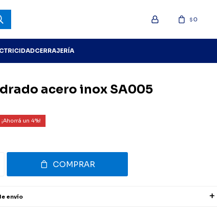
0
$
ECTRICIDAD
CERRAJERÍA
drado acero inox SA005
4
COMPRAR
de envío