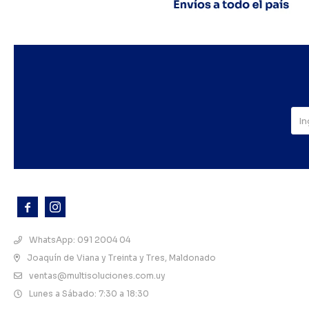



WhatsApp: 091 2004 04
Joaquín de Viana y Treinta y Tres, Maldonado
ventas@multisoluciones.com.uy
Lunes a Sábado: 7:30 a 18:30