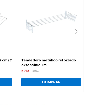
7 cm (7
Tendedero metálico reforzado
Tendede
extensible 1 m
acero i
718
750
$
756
$
$
$