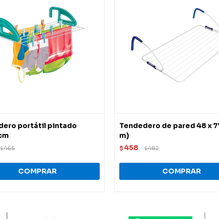
ero portátil pintado
Tendedero de pared 48 x 7
cm
m)
458
465
$
482
$
$