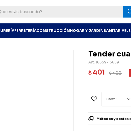
TURERÍA
FERRETERÍA
CONSTRUCCIÓN
HOGAR Y JARDÍN
SANITARIA
EL
Tender cua
16659-16659
401
$
422
$
1
Métodos y costos 