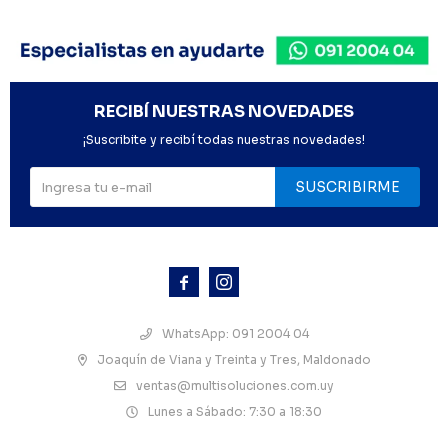
RECIBÍ NUESTRAS NOVEDADES
¡Suscribite y recibí todas nuestras novedades!
SUSCRIBIRME



WhatsApp: 091 2004 04
Joaquín de Viana y Treinta y Tres, Maldonado
ventas@multisoluciones.com.uy
Lunes a Sábado: 7:30 a 18:30