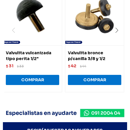
Valvulita vulcanizada
Valvulita bronce
tipo perita 1/2"
p/canilla 3/8 y 1/2
31
42
$
33
$
44
$
$