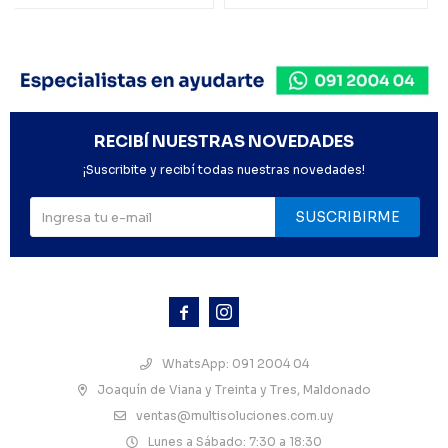
RECIBÍ NUESTRAS NOVEDADES
¡Suscribite y recibí todas nuestras novedades!
SUSCRIBIRME



WhatsApp: 091 2004 04
Joaquín de Viana y Treinta y Tres, Maldonado
ventas@multisoluciones.com.uy
Lunes a Sábado: 7:30 a 18:30