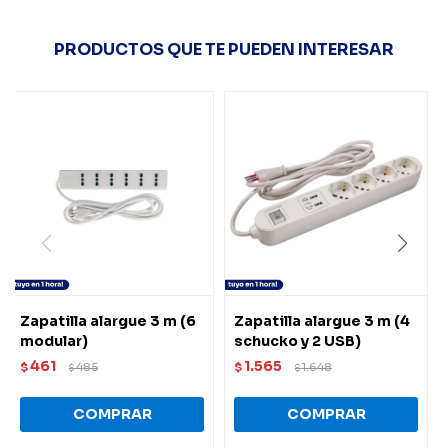
PRODUCTOS QUE TE PUEDEN INTERESAR
Zapatilla alargue 3 m (6
Zapatilla alargue 3 m (4
modular)
schucko y 2 USB)
461
1.565
$
485
$
1.648
$
$