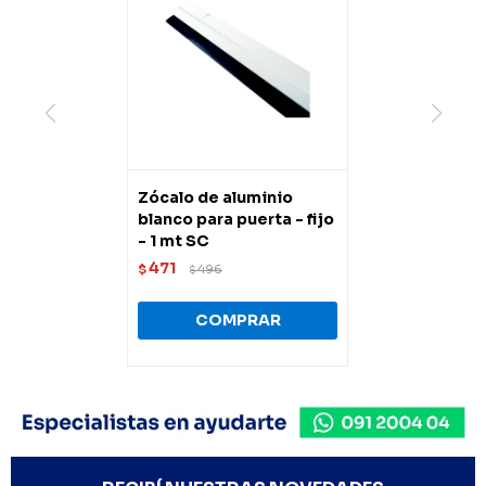
Zócalo de aluminio
blanco para puerta - fijo
- 1 mt SC
471
$
496
$