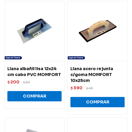
Llana albañil lisa 12x24
Llana acero rejunta
cm cabo PVC MOMFORT
c/goma MOMFORT
10x25cm
200
$
211
$
390
$
411
$