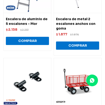
Escalera de aluminio de
Escalera de metal 2
5 escalones - Mor
escalones anchos con
goma
2.138
$
2.251
$
1.877
$
1.976
$