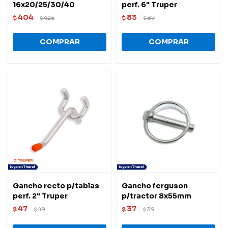
16x20/25/30/40
perf. 6" Truper
404
83
$
425
$
87
$
$
Gancho recto p/tablas
Gancho ferguson
perf. 2" Truper
p/tractor 8x55mm
47
37
$
49
$
39
$
$