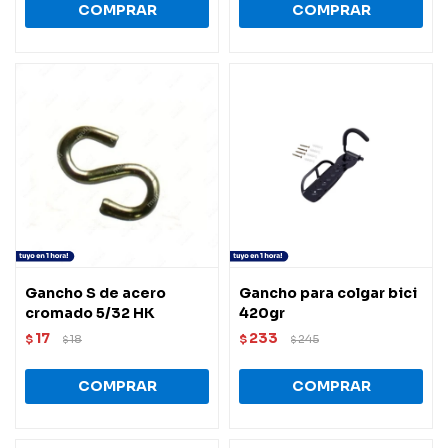
Gancho S de acero
Gancho para colgar bici
cromado 5/32 HK
420gr
17
233
$
18
$
245
$
$