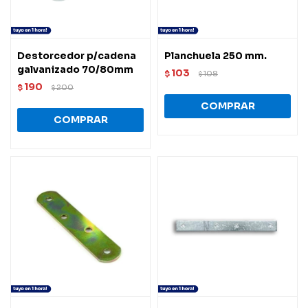
Destorcedor p/cadena
Planchuela 250 mm.
galvanizado 70/80mm
103
$
108
$
190
$
200
$