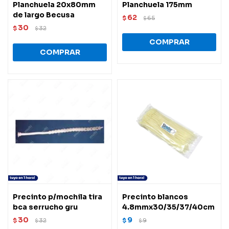
Planchuela 20x80mm
Planchuela 175mm
de largo Becusa
62
$
65
$
30
$
32
$
Precinto p/mochila tira
Precinto blancos
bca serrucho gru
4.8mmx30/35/37/40cm
30
9
$
32
$
9
$
$