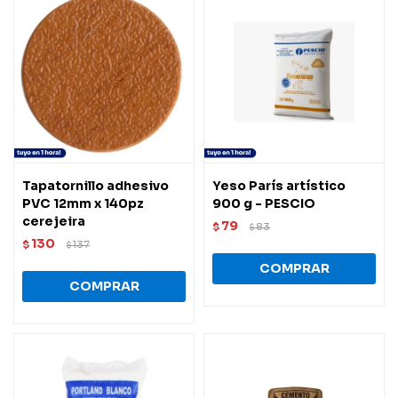
Tapatornillo adhesivo
Yeso París artístico
PVC 12mm x 140pz
900 g - PESCIO
cerejeira
79
$
83
$
130
$
137
$