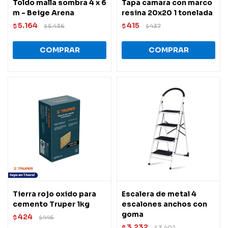
Toldo malla sombra 4 x 6
Tapa camara con marco
m - Beige Arena
resina 20x20 1 tonelada
5.164
415
$
5.436
$
437
$
$
Tierra rojo oxido para
Escalera de metal 4
cemento Truper 1kg
escalones anchos con
goma
424
$
446
$
3.232
$
3.402
$