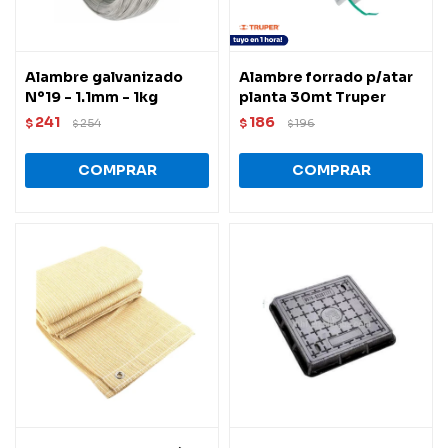
Alambre galvanizado
Alambre forrado p/atar
Nº19 - 1.1mm - 1kg
planta 30mt Truper
241
186
$
254
$
196
$
$