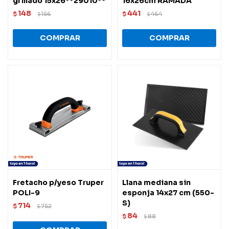
grillado 15x26**29010**
16x26cm RAMADA
148
441
$
156
$
464
$
$
Fretacho p/yeso Truper
Llana mediana sin
POLI-9
esponja 14x27 cm (550-
S)
714
$
752
$
84
$
88
$