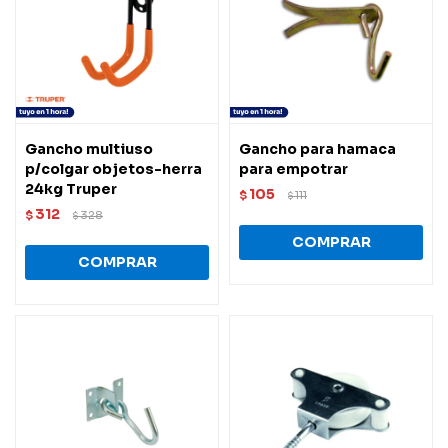
Gancho multiuso
Gancho para hamaca
p/colgar objetos-herra
para empotrar
24kg Truper
105
$
111
$
312
$
328
$