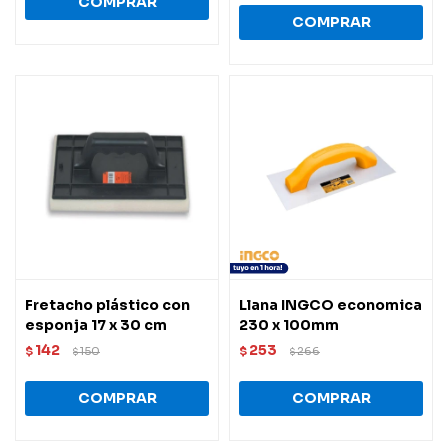
Fretacho plástico con
Llana INGCO economica
esponja 17 x 30 cm
230 x 100mm
142
253
$
150
$
266
$
$