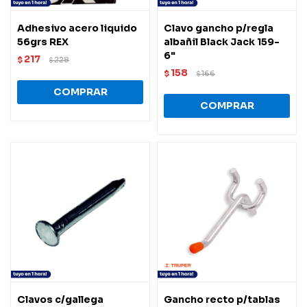
Adhesivo acero liquido
Clavo gancho p/regla
56grs REX
albañil Black Jack 159-
6"
217
$
228
$
158
$
166
$
Clavos c/gallega
Gancho recto p/tablas