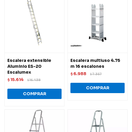
Escalera extensible
Escalera multiuso 4.75
Aluminio ES-20
m 16 escalones
Escalumex
6.988
$
7.357
$
15.614
$
16.438
$