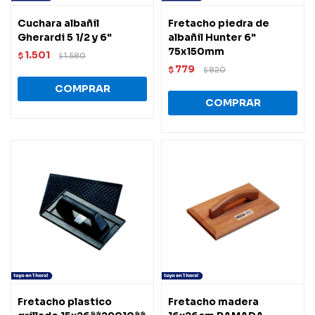
Cuchara albañil
Fretacho piedra de
Gherardi 5 1/2 y 6"
albañil Hunter 6"
75x150mm
1.501
$
1.580
$
779
$
820
$
Fretacho plastico
Fretacho madera