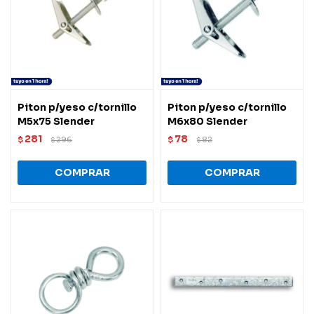
Piton p/yeso c/tornillo
Piton p/yeso c/tornillo
M5x75 Slender
M6x80 Slender
281
78
$
296
$
82
$
$