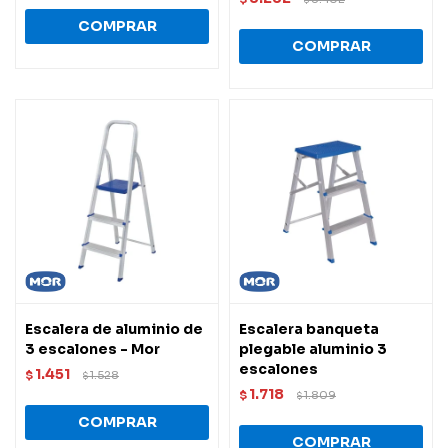
Escalera de aluminio de
Escalera banqueta
3 escalones - Mor
plegable aluminio 3
escalones
1.451
$
1.528
$
1.718
$
1.809
$