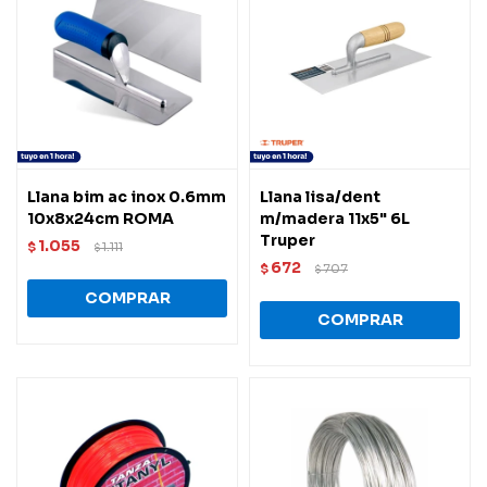
Llana bim ac inox 0.6mm
Llana lisa/dent
10x8x24cm ROMA
m/madera 11x5" 6L
Truper
1.055
$
1.111
$
672
$
707
$