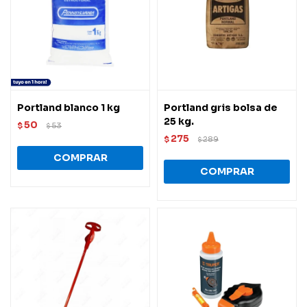
Portland blanco 1 kg
Portland gris bolsa de
25 kg.
50
$
53
$
275
$
289
$