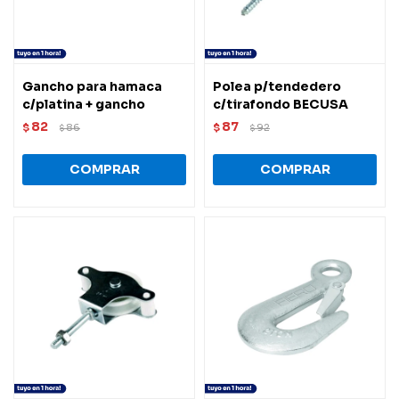
Gancho para hamaca
Polea p/tendedero
c/platina + gancho
c/tirafondo BECUSA
82
87
$
86
$
92
$
$