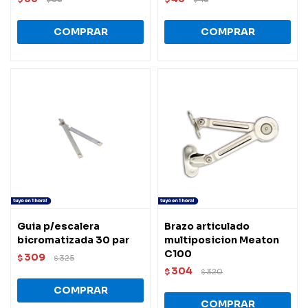
Guia p/escalera
Brazo articulado
bicromatizada 30 par
multiposicion Meaton
C100
309
$
325
$
304
$
320
$