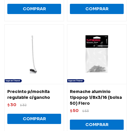
Precinto p/mochila
Remache aluminio
regulable c/gancho
tipopop 1/8x3/16 (bolsa
50) Fiero
30
$
32
$
50
$
53
$