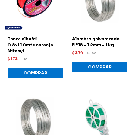
Tanza albañil
Alambre galvanizado
0.8x100mts naranja
Nº18 - 1.2mm - 1 kg
Nitanyl
274
$
288
$
172
$
181
$