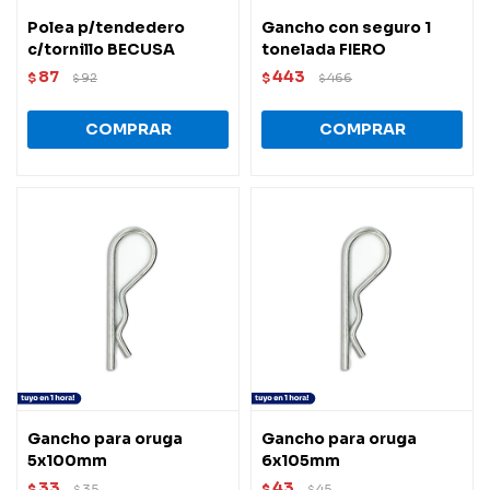
Polea p/tendedero
Gancho con seguro 1
c/tornillo BECUSA
tonelada FIERO
87
443
$
92
$
466
$
$
Gancho para oruga
Gancho para oruga
5x100mm
6x105mm
33
43
$
35
$
45
$
$