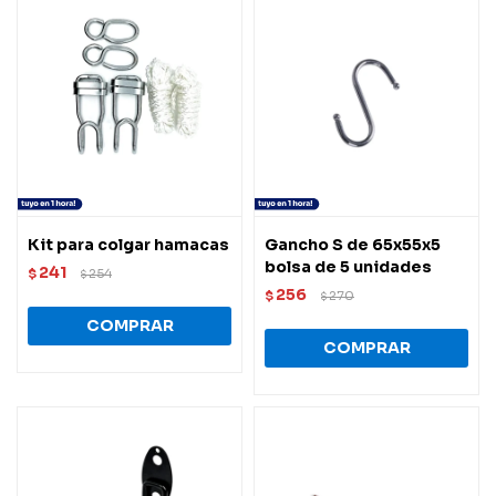
Kit para colgar hamacas
Gancho S de 65x55x5
bolsa de 5 unidades
241
$
254
$
256
$
270
$