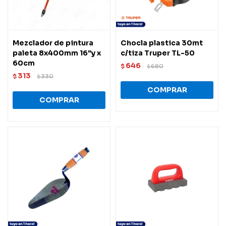
Mezclador de pintura
Chocla plastica 30mt
paleta 8x400mm 16"y x
c/tiza Truper TL-50
60cm
646
$
680
$
313
$
330
$