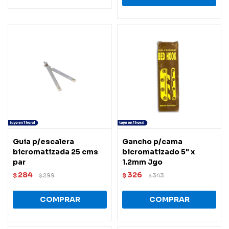
Guia p/escalera
Gancho p/cama
bicromatizada 25 cms
bicromatizado 5" x
par
1.2mm Jgo
284
326
$
299
$
343
$
$