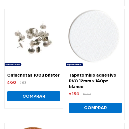
Chinchetas 100u blister
Tapatornillo adhesivo
PVC 12mm x 140pz
60
$
63
$
blanco
130
$
137
$