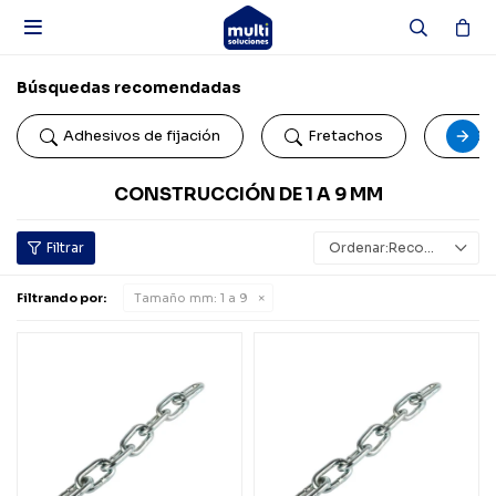

Búsquedas recomendadas
Adhesivos de fijación
Fretachos
Car
CONSTRUCCIÓN DE 1 A 9 MM
Recomendados
Filtrando por:
Tamaño mm:
1 a 9