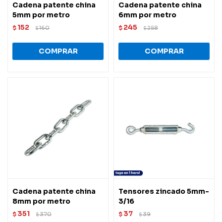
Cadena patente china
Cadena patente china
5mm por metro
6mm por metro
152
245
$
160
$
258
$
$
Cadena patente china
Tensores zincado 5mm-
8mm por metro
3/16
351
37
$
370
$
39
$
$