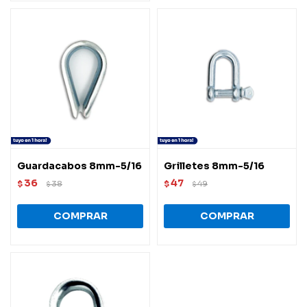
Guardacabos 8mm-5/16
Grilletes 8mm-5/16
36
47
$
38
$
49
$
$