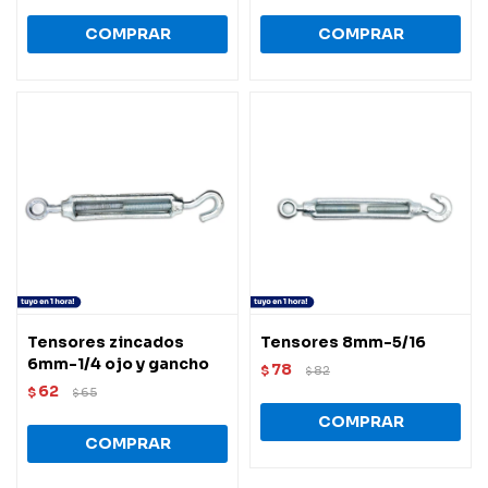
Tensores zincados
Tensores 8mm-5/16
6mm-1/4 ojo y gancho
78
$
82
$
62
$
65
$